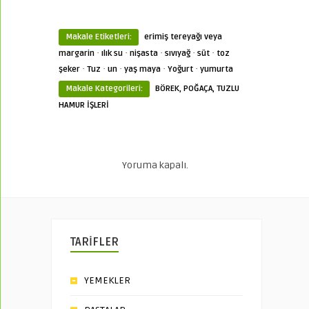
Makale Etiketleri:
erimiş tereyağı veya
·
·
·
·
·
margarin
ılık su
nişasta
sıvıyağ
süt
toz
·
·
·
·
·
şeker
Tuz
un
yaş maya
Yoğurt
yumurta
Makale Kategorileri:
BÖREK, POĞAÇA, TUZLU
HAMUR İŞLERİ
Yoruma kapalı.
TARİFLER
YEMEKLER