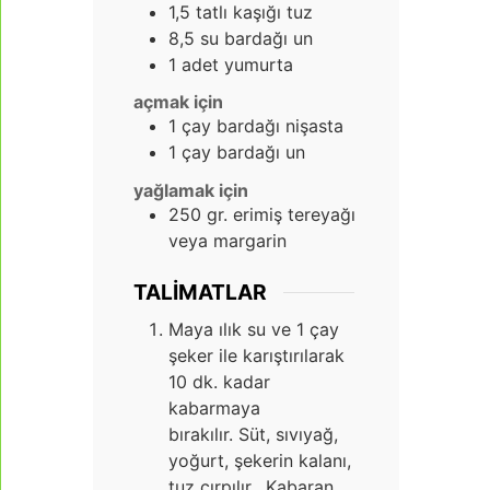
1,5
tatlı kaşığı tuz
8,5
su bardağı un
1
adet yumurta
açmak için
1
çay bardağı nişasta
1
çay bardağı un
yağlamak için
250
gr.
erimiş tereyağı
veya margarin
TALIMATLAR
Maya ılık su ve 1 çay
şeker ile karıştırılarak
10 dk. kadar
kabarmaya
bırakılır. Süt, sıvıyağ,
yoğurt, şekerin kalanı,
tuz çırpılır. Kabaran