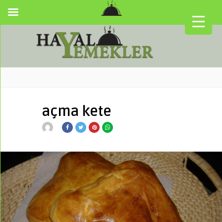
açma kete
▼
▼