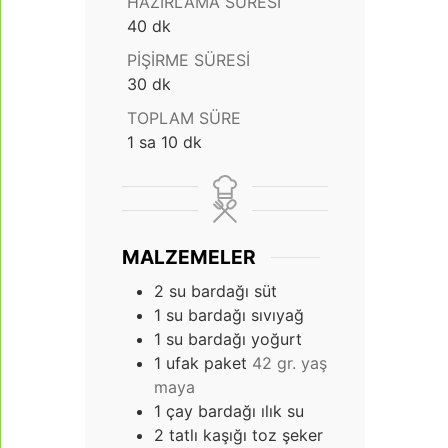
HAZIRLAMA SÜRESI
dakika
40
dk
PIŞIRME SÜRESI
dakika
30
dk
TOPLAM SÜRE
saat
dakika
1
sa
10
dk
MALZEMELER
2
su bardağı süt
1
su bardağı sıvıyağ
1
su bardağı yoğurt
1
ufak paket
42 gr. yaş
maya
1
çay bardağı ılık su
2
tatlı kaşığı toz şeker