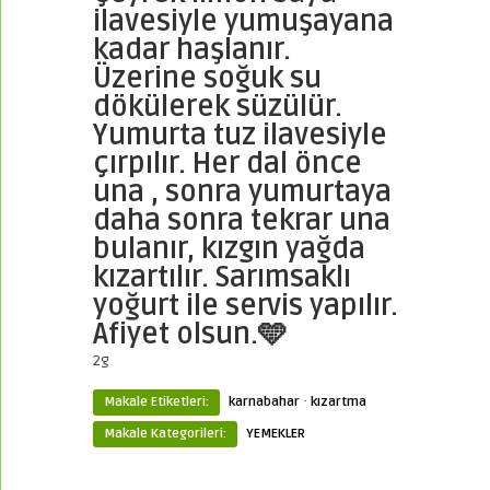
ilavesiyle yumuşayana
kadar haşlanır.
Üzerine soğuk su
dökülerek süzülür.
Yumurta tuz ilavesiyle
çırpılır. Her dal önce
una , sonra yumurtaya
daha sonra tekrar una
bulanır, kızgın yağda
kızartılır. Sarımsaklı
yoğurt ile servis yapılır.
Afiyet olsun.🩵
2g
·
Makale Etiketleri:
karnabahar
kızartma
Makale Kategorileri:
YEMEKLER