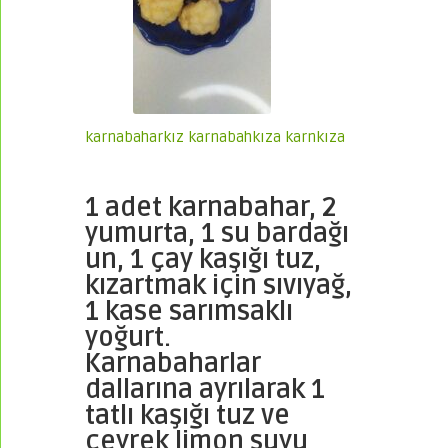
karnabaharkız
karnabahkıza
karnkıza
1 adet karnabahar, 2
yumurta, 1 su bardağı
un, 1 çay kaşığı tuz,
kızartmak için sıvıyağ,
1 kase sarımsaklı
yoğurt.
Karnabaharlar
dallarına ayrılarak 1
tatlı kaşığı tuz ve
çeyrek limon suyu