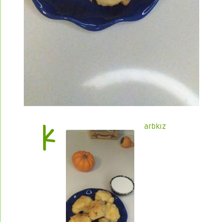
k
arbkız