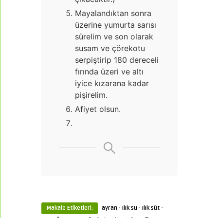
Mayalandıktan sonra
üzerine yumurta sarısı
sürelim ve son olarak
susam ve çörekotu
serpiştirip 180 dereceli
fırında üzeri ve altı
iyice kızarana kadar
pişirelim.
Afiyet olsun.
·
·
·
Makale Etiketleri:
ayran
ılık su
ılık süt