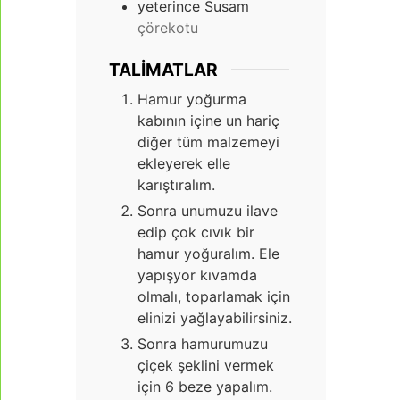
yeterince Susam
çörekotu
TALIMATLAR
Hamur yoğurma
kabının içine un hariç
diğer tüm malzemeyi
ekleyerek elle
karıştıralım.
Sonra unumuzu ilave
edip çok cıvık bir
hamur yoğuralım. Ele
yapışyor kıvamda
olmalı, toparlamak için
elinizi yağlayabilirsiniz.
Sonra hamurumuzu
çiçek şeklini vermek
için 6 beze yapalım.