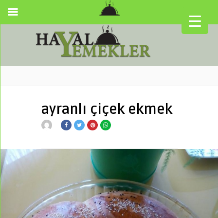
ayranlı çiçek ekmek
▼
▼