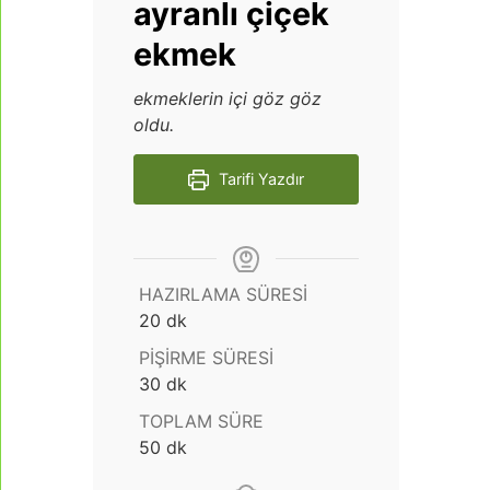
ayranlı çiçek
ekmek
ekmeklerin içi göz göz
oldu.
Tarifi Yazdır
HAZIRLAMA SÜRESI
dakika
20
dk
PIŞIRME SÜRESI
dakika
30
dk
TOPLAM SÜRE
dakika
50
dk