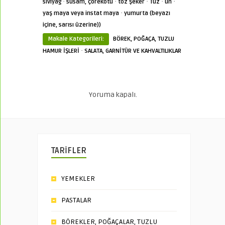
·
·
·
·
·
sıvıyağ
susam, çörekotu
toz şeker
Tuz
un
·
yaş maya veya instat maya
yumurta (beyazı
içine, sarısı üzerine))
Makale Kategorileri:
BÖREK, POĞAÇA, TUZLU
·
HAMUR İŞLERİ
SALATA, GARNİTÜR VE KAHVALTILIKLAR
Yoruma kapalı.
TARİFLER
YEMEKLER
PASTALAR
BÖREKLER, POĞAÇALAR, TUZLU