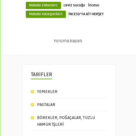
·
Makale Etiketleri:
ceviz sucuğu
İncesu
Makale Kategorileri:
İNCESU'YA AİT HERŞEY
Yoruma kapalı.
TARİFLER
YEMEKLER
PASTALAR
BÖREKLER, POĞAÇALAR, TUZLU
HAMUR İŞLERİ