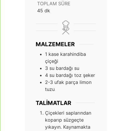
TOPLAM SÜRE
dakika
45
dk
MALZEMELER
1
kase karahindiba
çiçeği
3
su bardağı su
4
su bardağı toz şeker
2-3
ufak parça limon
tuzu
TALIMATLAR
Çiçekleri saplarından
koparıp süzgeçte
yıkayın. Kaynamakta