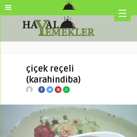
çiçek reçeli
(karahindiba)
▼
▼