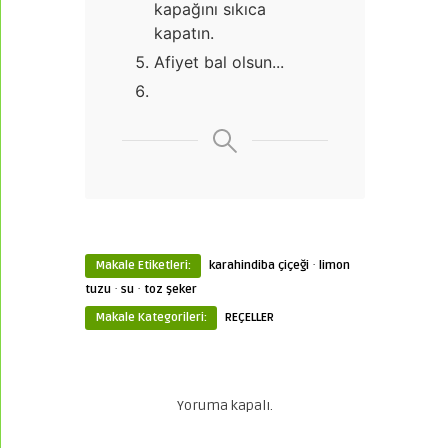
kapağını sıkıca
kapatın.
Afiyet bal olsun...
·
Makale Etiketleri:
karahindiba çiçeği
limon
·
·
tuzu
su
toz şeker
Makale Kategorileri:
REÇELLER
Yoruma kapalı.