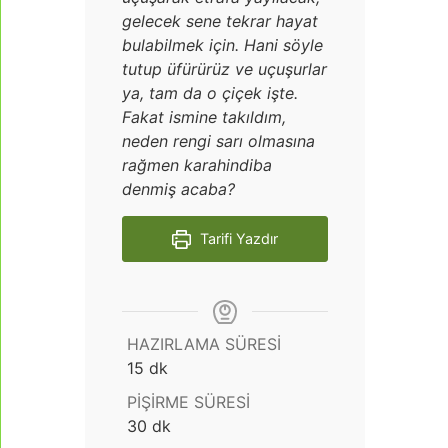
gelecek sene tekrar hayat
bulabilmek için. Hani söyle
tutup üfürürüz ve uçuşurlar
ya, tam da o çiçek işte.
Fakat ismine takıldım,
neden rengi sarı olmasına
rağmen karahindiba
denmiş acaba?
Tarifi Yazdır
HAZIRLAMA SÜRESI
dakika
15
dk
PIŞIRME SÜRESI
dakika
30
dk