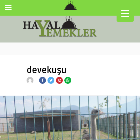
devekuşu
▼
▼