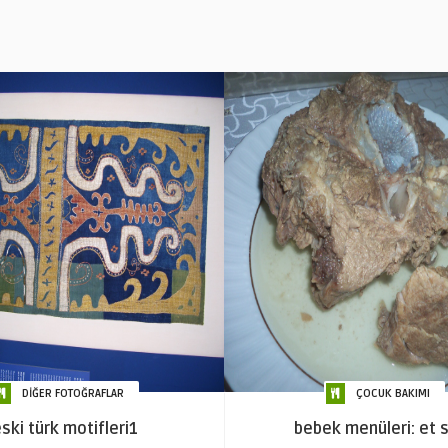
DİĞER FOTOĞRAFLAR
ÇOCUK BAKIMI
ski türk motifleri1
bebek menüleri: et 