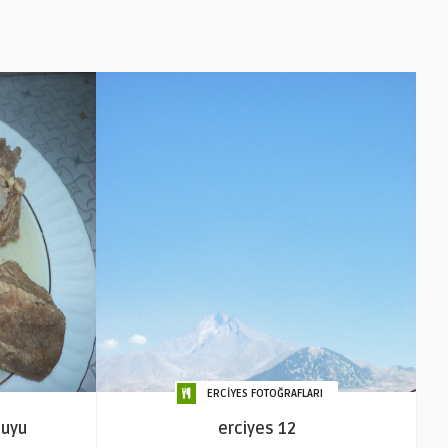
ERCİYES FOTOĞRAFLARI
suyu
erciyes 12