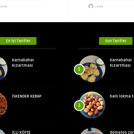
selay
selay
En İyi Tarifler
Son Tarifler
Karnabahar
Karnabahar
Kızartması
Kızartması
1
İSKENDER KEBAP
ballı lokma t
2
İÇLİ KÖFTE
domates çor