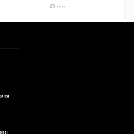
selay
atlısı
bası