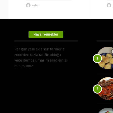
selay
Hayal Yemekler
Her gün yeni eklenen tariflerle
2000’den fazla tarifin olduğu
1
websitemde umarım aradığınızı
bulursunuz.
2