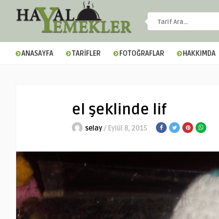
ANASAYFA
TARİFLER
FOTOĞRAFLAR
HAKKIMDA
el şeklinde lif
selay
/ Eylül 8, 2015
▼
▼