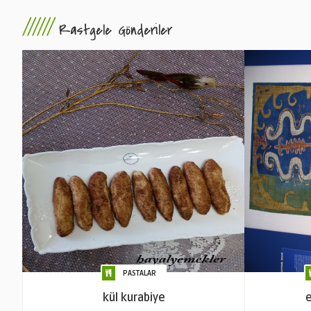
//////
Rastgele Gönderiler
PASTALAR
kül kurabiye
e