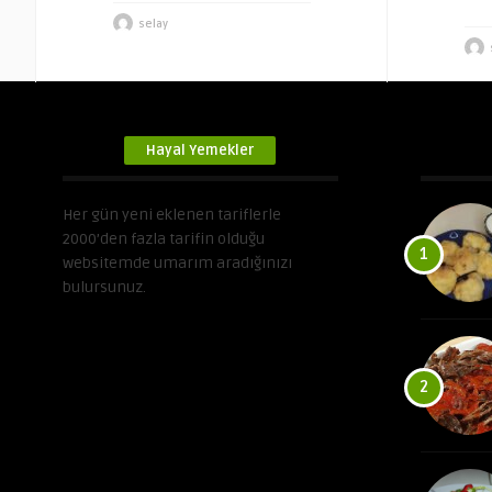
selay
Hayal Yemekler
Her gün yeni eklenen tariflerle
2000’den fazla tarifin olduğu
1
websitemde umarım aradığınızı
bulursunuz.
2