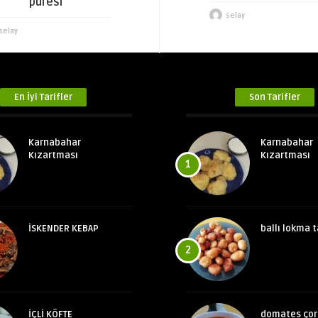
püresi
selay
selay
En İyi Tarifler
Son Tarifler
Karnabahar
Karnabahar
Kızartması
Kızartması
1
İSKENDER KEBAP
ballı lokma t
2
İÇLİ KÖFTE
domates çor