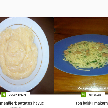
ÇOCUK BAKIMI
YEMEKLER
menüleri: patates havuç
ton balıklı makar