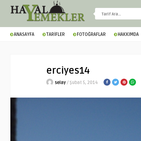
ANASAYFA
TARİFLER
FOTOĞRAFLAR
HAKKIMDA
erciyes14
selay
/ Şubat 5, 2014
▼
▼