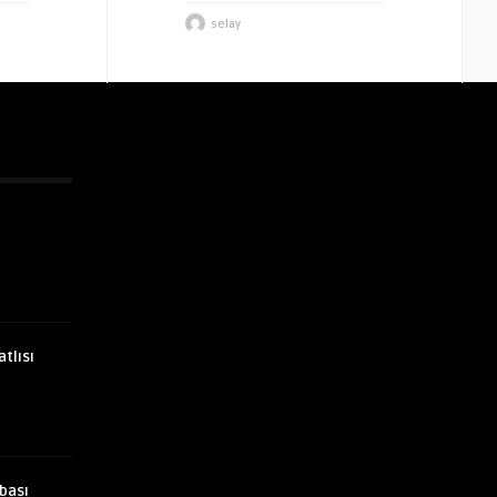
selay
atlısı
bası