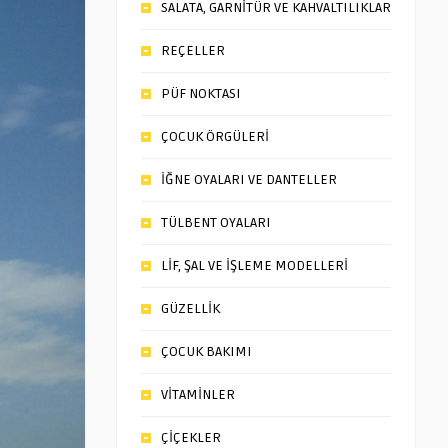
SALATA, GARNİTÜR VE KAHVALTILIKLAR
REÇELLER
PÜF NOKTASI
ÇOCUK ÖRGÜLERİ
İĞNE OYALARI VE DANTELLER
TÜLBENT OYALARI
LİF, ŞAL VE İŞLEME MODELLERİ
GÜZELLİK
ÇOCUK BAKIMI
VİTAMİNLER
ÇİÇEKLER