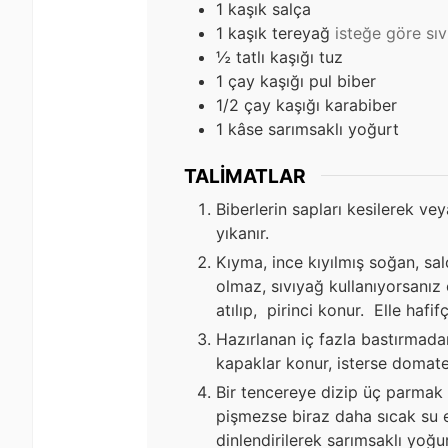
1
kaşık salça
1
kaşık tereyağ
isteğe göre sı
½
tatlı kaşığı tuz
1
çay kaşığı pul biber
1/2
çay kaşığı karabiber
1
kâse sarımsaklı yoğurt
TALIMATLAR
Biberlerin sapları kesilerek vey
yıkanır.
Kıyma, ince kıyılmış soğan, sal
olmaz, sıvıyağ kullanıyorsanız
atılıp, pirinci konur. Elle hafi
Hazırlanan iç fazla bastırmadan
kapaklar konur, isterse domates 
Bir tencereye dizip üç parmak k
pişmezse biraz daha sıcak su ek
dinlendirilerek sarımsaklı yoğurt