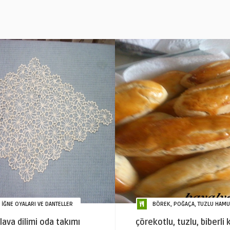
İĞNE OYALARI VE DANTELLER
BÖREK, POĞAÇA, TUZLU HAMUR
lava dilimi oda takımı
çörekotlu, tuzlu, biberli