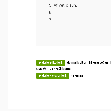
Afiyet olsun.
·
·
Makale Etiketleri:
dolmalık biber
iri kuru soğan
·
·
sıvıyağ
Tuz
yağlı kıyma
Makale Kategorileri:
YEMEKLER