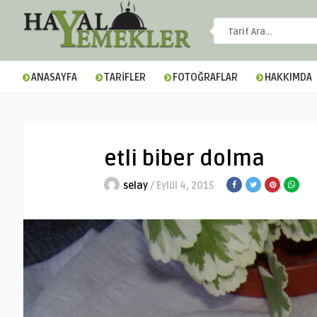
ANASAYFA
TARİFLER
FOTOĞRAFLAR
HAKKIMDA
etli biber dolma
selay
/ Eylül 4, 2015
▼
▼