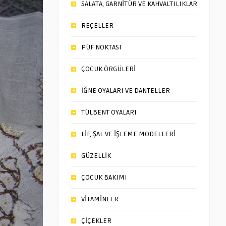
SALATA, GARNİTÜR VE KAHVALTILIKLAR
REÇELLER
PÜF NOKTASI
ÇOCUK ÖRGÜLERİ
İĞNE OYALARI VE DANTELLER
TÜLBENT OYALARI
LİF, ŞAL VE İŞLEME MODELLERİ
GÜZELLİK
ÇOCUK BAKIMI
VİTAMİNLER
ÇİÇEKLER