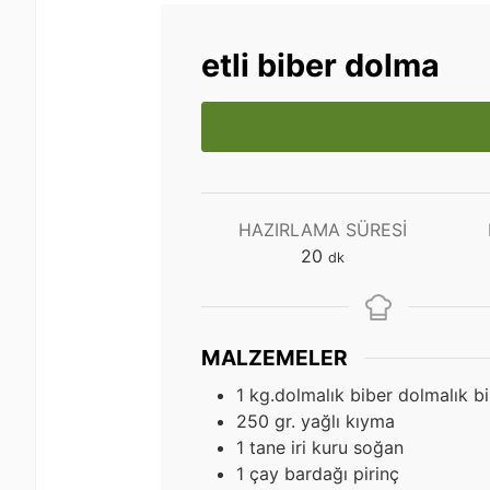
etli biber dolma
HAZIRLAMA SÜRESI
dakika
20
dk
MALZEMELER
1
kg.dolmalık biber dolmalık b
250
gr.
yağlı kıyma
1
tane iri kuru soğan
1
çay bardağı pirinç