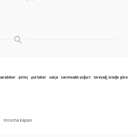
·
·
·
·
·
karabiber
pirinç
pul biber
salça
sarımsaklı yoğurt
tereyağ, isteğe göre
Yoruma kapalı.