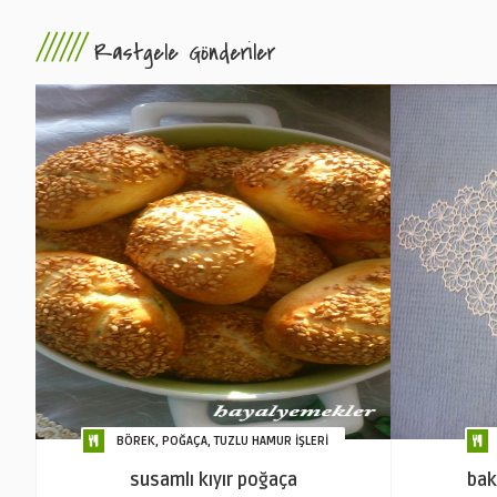
//////
Rastgele Gönderiler
BÖREK, POĞAÇA, TUZLU HAMUR İŞLERİ
susamlı kıyır poğaça
bak