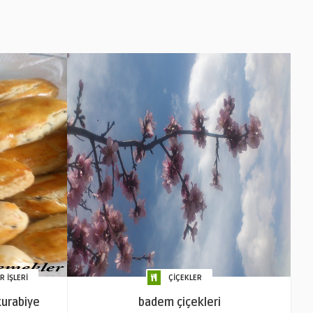
 İŞLERİ
ÇİÇEKLER
 kurabiye
badem çiçekleri