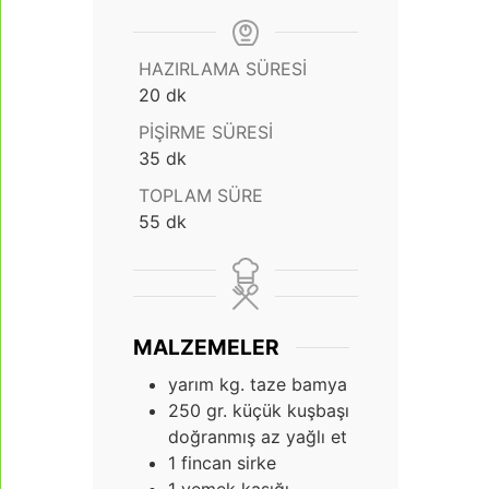
HAZIRLAMA SÜRESI
dakika
20
dk
PIŞIRME SÜRESI
dakika
35
dk
TOPLAM SÜRE
dakika
55
dk
MALZEMELER
yarım kg. taze bamya
250
gr.
küçük kuşbaşı
doğranmış az yağlı et
1
fincan sirke
1
yemek kaşığı