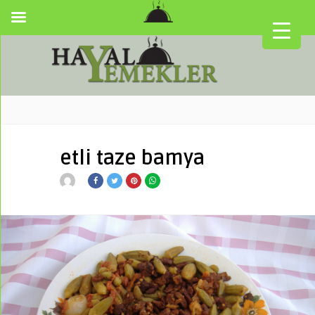
etli taze bamya
▼
▼