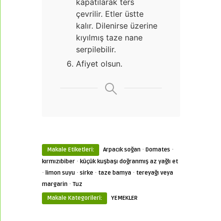
kapatılarak ters
çevrilir. Etler üstte
kalır. Dilenirse üzerine
kıyılmış taze nane
serpilebilir.
Afiyet olsun.
·
·
Makale Etiketleri:
Arpacık soğan
Domates
·
kırmızıbiber
küçük kuşbaşı doğranmış az yağlı et
·
·
·
·
limon suyu
sirke
taze bamya
tereyağı veya
·
margarin
Tuz
Makale Kategorileri:
YEMEKLER