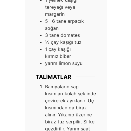
tereyağı veya
margarin
5--6
tane arpacık
soğan
3
tane domates
½
çay kaşığı tuz
1
çay kaşığı
kırmızıbiber
yarım limon suyu
TALIMATLAR
Bamyaların sap
kısımları külah şeklinde
çevirerek ayıklanır. Uç
kısmından da biraz
alınır. Yıkanıp üzerine
biraz tuz serpilir. Sirke
gezdirilir. Yarım saat