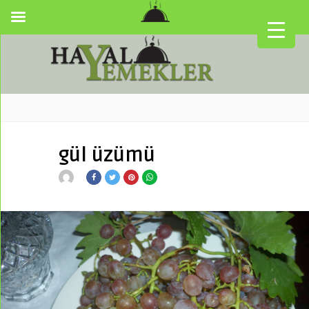
gül üzümü
▼
▼