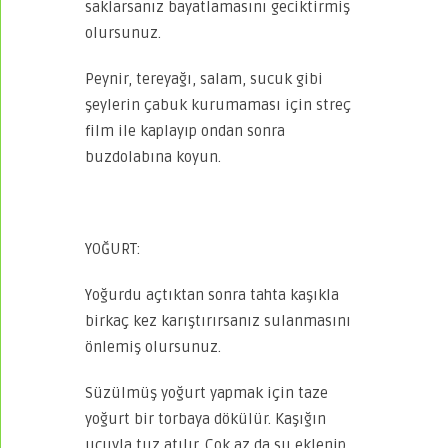
saklarsanız bayatlamasını geciktirmiş
olursunuz.
Peynir, tereyağı, salam, sucuk gibi
şeylerin çabuk kurumaması için streç
film ile kaplayıp ondan sonra
buzdolabına koyun.
YOĞURT:
Yoğurdu açtıktan sonra tahta kaşıkla
birkaç kez karıştırırsanız sulanmasını
önlemiş olursunuz.
Süzülmüş yoğurt yapmak için taze
yoğurt bir torbaya dökülür. Kaşığın
ucuyla tuz atılır. Çok az da su eklenip