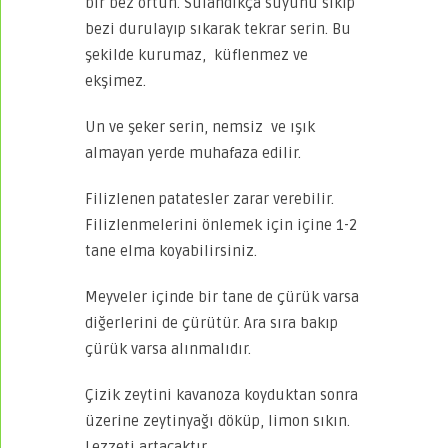
bir bez örtün. Sulandıkça suyunu sıkıp
bezi durulayıp sıkarak tekrar serin. Bu
şekilde kurumaz, küflenmez ve
ekşimez.
Un ve şeker serin, nemsiz ve ışık
almayan yerde muhafaza edilir.
Filizlenen patatesler zarar verebilir.
Filizlenmelerini önlemek için içine 1-2
tane elma koyabilirsiniz.
Meyveler içinde bir tane de çürük varsa
diğerlerini de çürütür. Ara sıra bakıp
çürük varsa alınmalıdır.
Çizik zeytini kavanoza koyduktan sonra
üzerine zeytinyağı döküp, limon sıkın.
Lezzeti artacaktır.