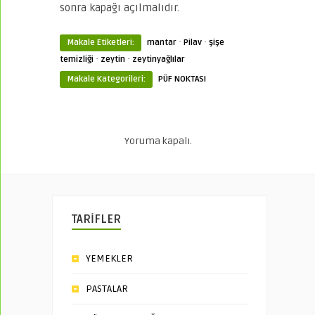
sonra kapağı açılmalıdır.
·
·
Makale Etiketleri:
mantar
Pilav
şişe
·
·
temizliği
zeytin
zeytinyağlılar
Makale Kategorileri:
PÜF NOKTASI
Yoruma kapalı.
TARİFLER
YEMEKLER
PASTALAR