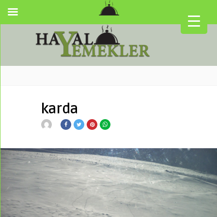
karda
▼
▼