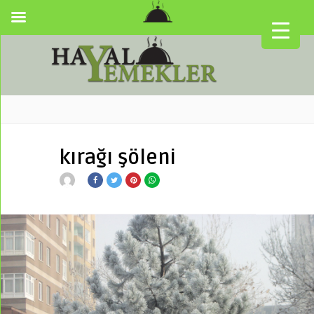
kırağı şöleni
▼
▼