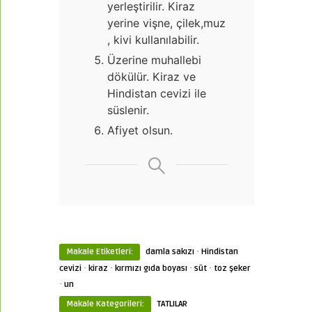
yerleştirilir. Kiraz
yerine vişne, çilek,muz
, kivi kullanılabilir.
Üzerine muhallebi
dökülür. Kiraz ve
Hindistan cevizi ile
süslenir.
Afiyet olsun.
·
Makale Etiketleri:
damla sakızı
Hindistan
·
·
·
·
cevizi
kiraz
kırmızı gıda boyası
süt
toz şeker
·
un
Makale Kategorileri:
TATLILAR