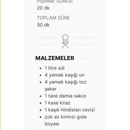
PIŞIRME SÜRESI
dakika
20
dk
TOPLAM SÜRE
dakika
30
dk
MALZEMELER
1
litre süt
4
yemek kaşığı un
4
yemek kaşığı toz
şeker
1
tane damla sakızı
1
kase kiraz
1
kaşık hindistan cevizi
çok az kırmızı gıda
boyası