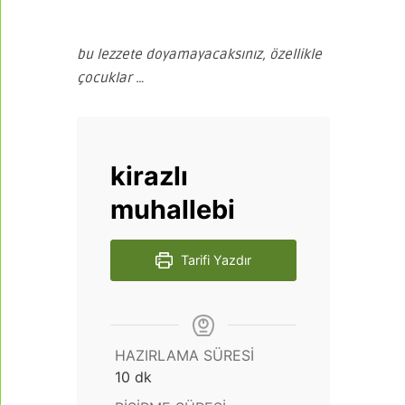
bu lezzete doyamayacaksınız, özellikle
çocuklar …
kirazlı
muhallebi
Tarifi Yazdır
HAZIRLAMA SÜRESI
dakika
10
dk