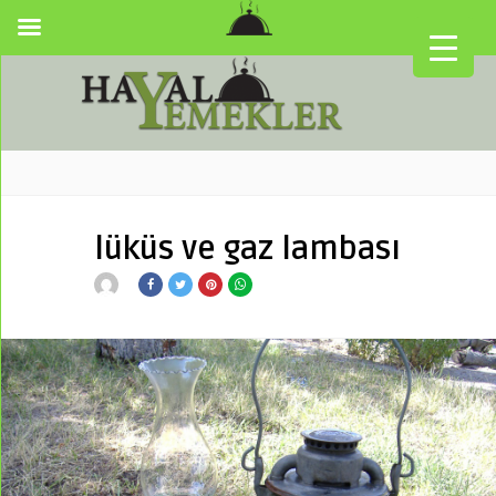
lüküs ve gaz lambası
▼
▼