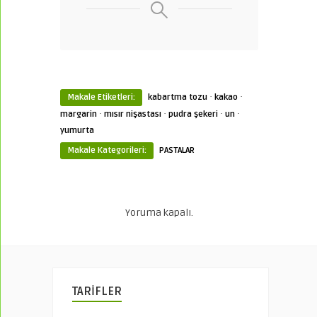
·
·
Makale Etiketleri:
kabartma tozu
kakao
·
·
·
·
margarin
mısır nişastası
pudra şekeri
un
yumurta
Makale Kategorileri:
PASTALAR
Yoruma kapalı.
TARİFLER