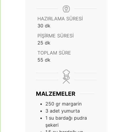
HAZIRLAMA SÜRESI
dakika
30
dk
PIŞIRME SÜRESI
dakika
25
dk
TOPLAM SÜRE
dakika
55
dk
MALZEMELER
250
gr
margarin
3
adet yumurta
1
su bardağı pudra
şekeri
1,5
su bardağı un