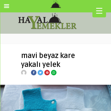
mavi beyaz kare
yakalı yelek
▼
▼