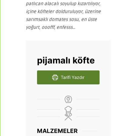
patlıcan alacalı soyulup kızartılıyor,
içine köfteler dolduruluyor, üzerine
sarımsaklı domates sosu, en üste
yoğurt, ooofff, enfesss…
pijamalı köfte
Tarifi Yazdır
MALZEMELER