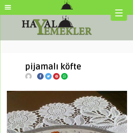
pijamalı köfte
▼
▼