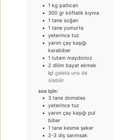
1
kg
patlıcan
300
gr
köftelik kıyma
1
tane soğan
1
tane yumurta
yeterince tuz
yarım çay kaşığı
karabiber
1
tutam maydonoz
2
dilim bayat ekmek
içi
galeta unu da
olabilir
sos için:
3
tane domates
yeterince tuz
yarım çay kaşığı pul
biber
1
tane kesme şeker
2-3
diş sarımsak