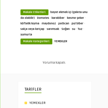
Makale Etiketleri:
bayat ekmek içi (galeta unu
·
·
·
·
da olabilir)
Domates
karabiber
kesme şeker
·
·
·
·
köftelik kıyma
maydonoz
patlıcan
pul biber
·
·
·
·
·
salça veya ketçap
sarımsak
Soğan
su
Tuz
yumurta
Makale Kategorileri:
YEMEKLER
Yoruma kapalı.
TARİFLER
YEMEKLER