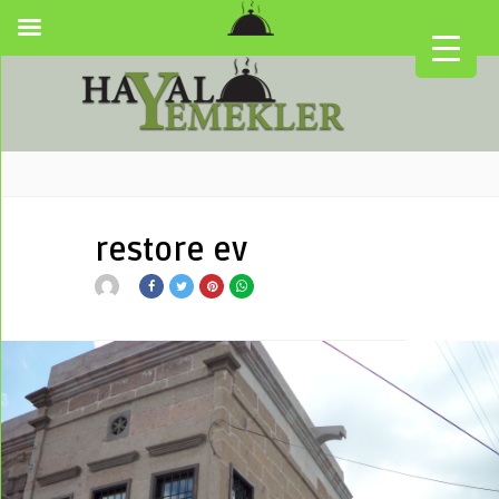
restore ev
▼
▼