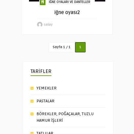
İĞNE OYALARI VE DANTELLER
iğne oyası2
selay
Sayfa 1 / 1
1
TARİFLER
YEMEKLER
PASTALAR
BÖREKLER, POĞAÇALAR, TUZLU
HAMUR İŞLERİ
TATLILAR