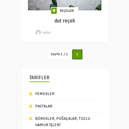
REÇELLER
dut reçeli
selay
Sayfa 1 / 1
1
TARİFLER
YEMEKLER
PASTALAR
BÖREKLER, POĞAÇALAR, TUZLU
HAMUR İŞLERİ