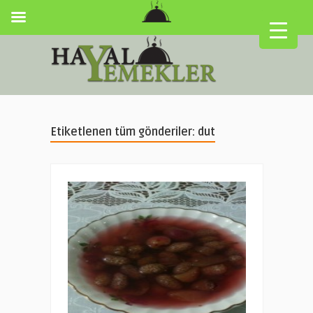
Etiketlenen tüm gönderiler: dut
▼
▼