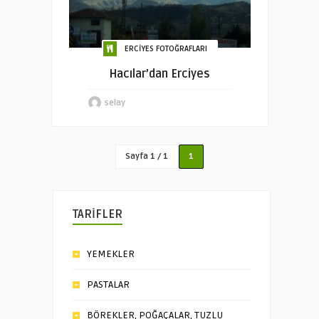
ERCİYES FOTOĞRAFLARI
Hacılar’dan Erciyes
selay
Sayfa 1 / 1
1
TARİFLER
YEMEKLER
PASTALAR
BÖREKLER, POĞAÇALAR, TUZLU