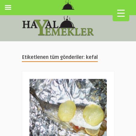
Etiketlenen tüm gönderiler: kefal
▼
▼