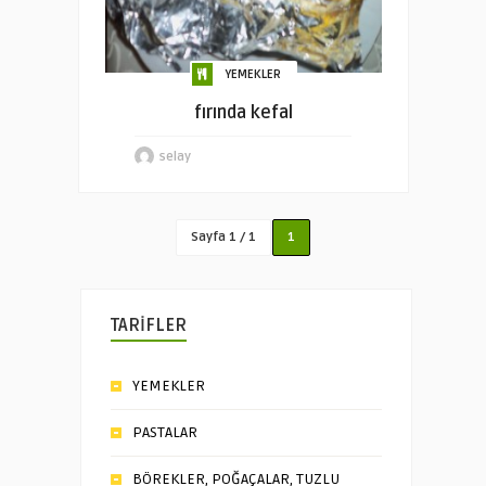
YEMEKLER
fırında kefal
selay
Sayfa 1 / 1
1
TARİFLER
YEMEKLER
PASTALAR
BÖREKLER, POĞAÇALAR, TUZLU