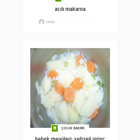
acılı makarna
selay
ÇOCUK BAKIMI
bebek menüleri: sebzeli pirinç