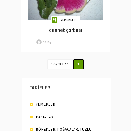
YEMEKLER
cennet çorbası
selay
Sayfa 1 / 1
1
TARİFLER
YEMEKLER
PASTALAR
BÖREKLER, POĞAÇALAR, TUZLU