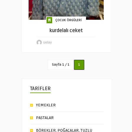
ÇOCUK ÖRGÜLERİ
kurdelalı ceket
selay
Sayfa 1 / 1
1
TARİFLER
YEMEKLER
PASTALAR
BÖREKLER, POĞAÇALAR, TUZLU