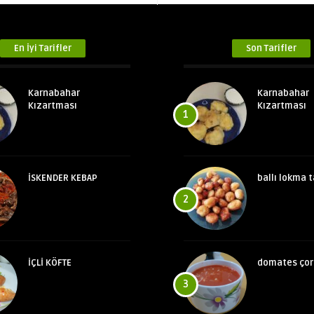
En İyi Tarifler
Son Tarifler
Karnabahar
Karnabahar
Kızartması
Kızartması
1
İSKENDER KEBAP
ballı lokma t
2
İÇLİ KÖFTE
domates çor
3