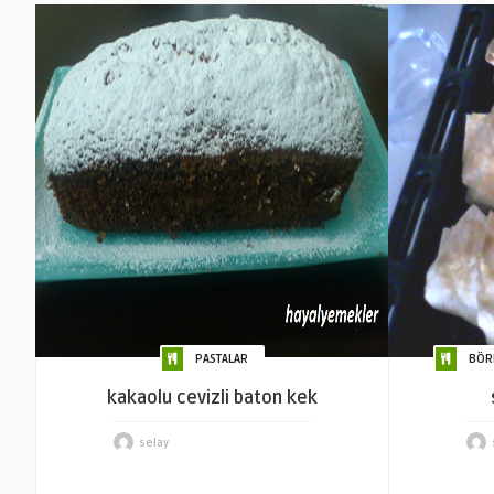
PASTALAR
BÖR
kakaolu cevizli baton kek
selay