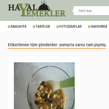
ANASAYFA
TARİFLER
FOTOĞRAFLAR
HAKKIMDA
Etiketlenen tüm gönderiler: yumurta sarısı tam pişmiş
▼
▼