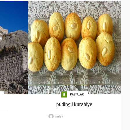
PASTALAR
pudingli kurabiye
selay