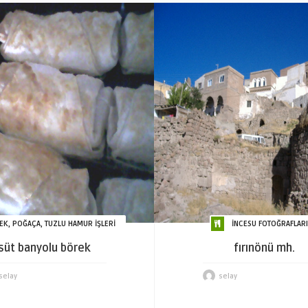
EK, POĞAÇA, TUZLU HAMUR İŞLERİ
İNCESU FOTOĞRAFLARI
süt banyolu börek
fırınönü mh.
selay
selay