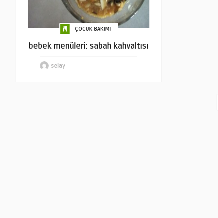
ÇOCUK BAKIMI
bebek menüleri: sabah kahvaltısı
selay