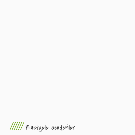
//////
Rastgele Gönderiler