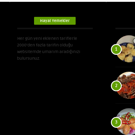
Hayal Yemekler
Her gün yeni eklenen tariflerle
2000’den fazla tarifin olduğu
1
websitemde umarım aradığınızı
bulursunuz.
2
3