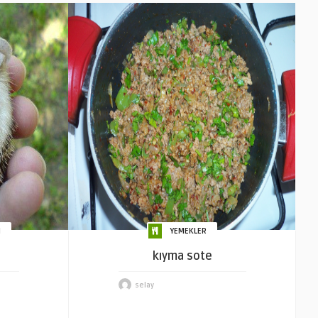
I
YEMEKLER
kıyma sote
selay