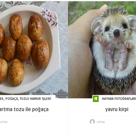
EK, POĞAÇA, TUZLU HAMUR İŞLERİ
HAYVAN FOTOĞRAFLAR
artma tozu ile poğaça
yavru kirpi
selay
selay