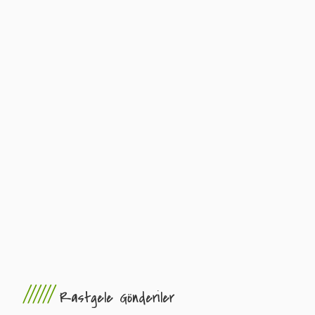
//////
Rastgele Gönderiler