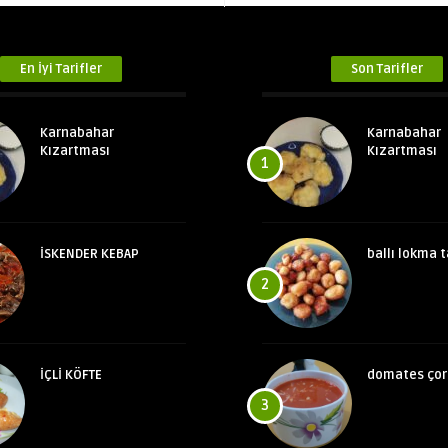
En İyi Tarifler
Son Tarifler
Karnabahar
Karnabahar
Kızartması
Kızartması
1
İSKENDER KEBAP
ballı lokma t
2
İÇLİ KÖFTE
domates çor
3