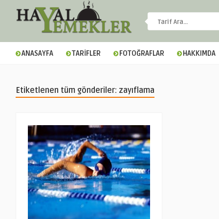
ANASAYFA
TARİFLER
FOTOĞRAFLAR
HAKKIMDA
Etiketlenen tüm gönderiler: zayıflama
▼
▼