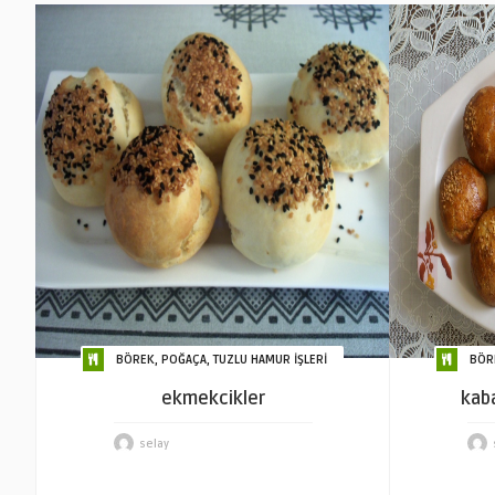
BÖREK, POĞAÇA, TUZLU HAMUR İŞLERİ
BÖR
ekmekcikler
kab
selay