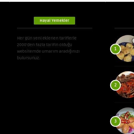
Hayal Yemekler
Her gün yeni eklenen tariflerle
2000’den fazla tarifin olduğu
1
websitemde umarım aradığınızı
bulursunuz.
2
3