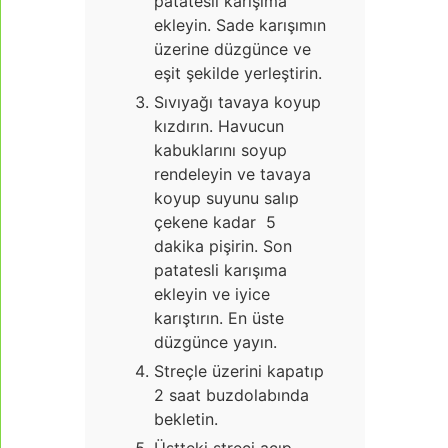
patatesli karışıma
ekleyin. Sade karışımın
üzerine düzgünce ve
eşit şekilde yerleştirin.
Sıvıyağı tavaya koyup
kızdırın. Havucun
kabuklarını soyup
rendeleyin ve tavaya
koyup suyunu salıp
çekene kadar 5
dakika pişirin. Son
patatesli karışıma
ekleyin ve iyice
karıştırın. En üste
düzgünce yayın.
Streçle üzerini kapatıp
2 saat buzdolabında
bekletin.
Üstteki streçi açıp