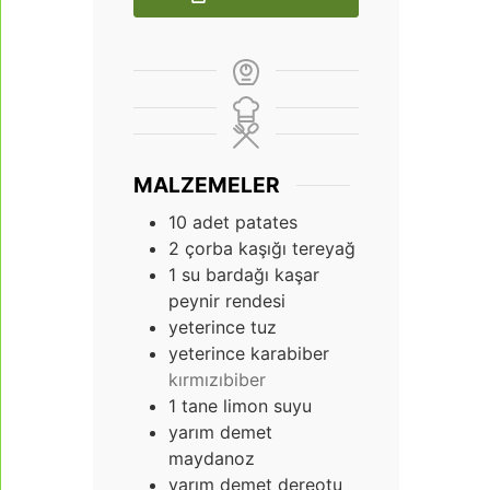
MALZEMELER
10
adet patates
2
çorba kaşığı tereyağ
1
su bardağı kaşar
peynir rendesi
yeterince tuz
yeterince karabiber
kırmızıbiber
1
tane limon suyu
yarım demet
maydanoz
yarım demet dereotu