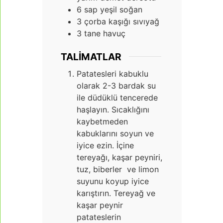
6
sap yeşil soğan
3
çorba kaşığı sıvıyağ
3
tane havuç
TALIMATLAR
Patatesleri kabuklu
olarak 2-3 bardak su
ile düdüklü tencerede
haşlayın. Sıcaklığını
kaybetmeden
kabuklarını soyun ve
iyice ezin. İçine
tereyağı, kaşar peyniri,
tuz, biberler ve limon
suyunu koyup iyice
karıştırın. Tereyağ ve
kaşar peynir
patateslerin