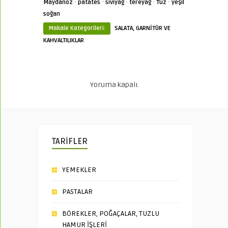
·
·
·
·
·
Maydanoz
patates
sıvıyağ
tereyağ
Tuz
yeşil
soğan
Makale Kategorileri:
SALATA, GARNİTÜR VE
KAHVALTILIKLAR
Yoruma kapalı.
TARİFLER
YEMEKLER
PASTALAR
BÖREKLER, POĞAÇALAR, TUZLU
HAMUR İŞLERİ