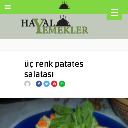
üç renk patates
salatası
▼
▼