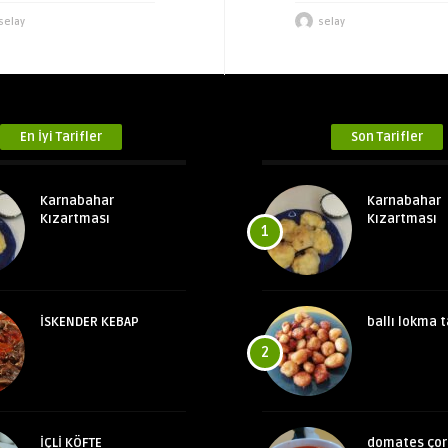
selay
selay
En İyi Tarifler
Son Tarifler
Karnabahar
Karnabahar
Kızartması
Kızartması
1
İSKENDER KEBAP
ballı lokma t
2
İÇLİ KÖFTE
domates çor