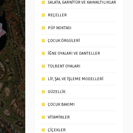
SALATA, GARNİTÜR VE KAHVALTILIKLAR
REÇELLER
PÜF NOKTASI
ÇOCUK ÖRGÜLERİ
İĞNE OYALARI VE DANTELLER
TÜLBENT OYALARI
LİF, ŞAL VE İŞLEME MODELLERİ
GÜZELLİK
ÇOCUK BAKIMI
VİTAMİNLER
ÇİÇEKLER