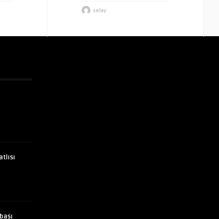
selay
atlısı
bası