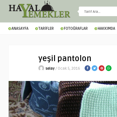
ANASAYFA
TARİFLER
FOTOĞRAFLAR
HAKKIMDA
yeşil pantolon
selay
/ Ocak 5, 2016
▼
▼