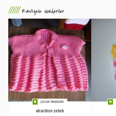
//////
Rastgele Gönderiler
ÇOCUK ÖRGÜLERİ
akardion yelek