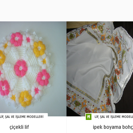
LİF, ŞAL VE İŞLEME MODELLERİ
LİF, ŞAL VE İŞLEME MODEL
çiçekli lif
ipek boyama boh