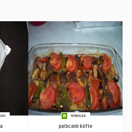
LERİ
YEMEKLER
ça
patlıcanlı köfte