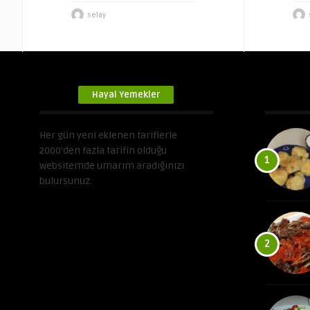
selay
Hayal Yemekler
Her gün yeni eklenen tariflerle
2000’den fazla tarifin olduğu
1
websitemde umarım aradığınızı
bulursunuz.
2