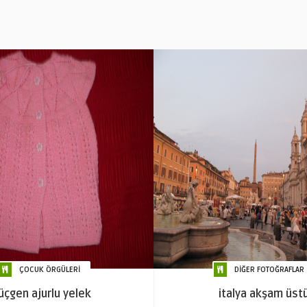
ÇOCUK ÖRGÜLERİ
DİĞER FOTOĞRAFLAR
üçgen ajurlu yelek
italya akşam üst