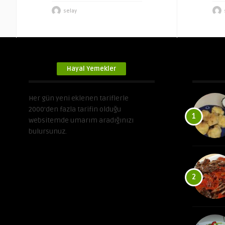
selay
Hayal Yemekler
Her gün yeni eklenen tariflerle
2000’den fazla tarifin olduğu
1
websitemde umarım aradığınızı
bulursunuz.
2