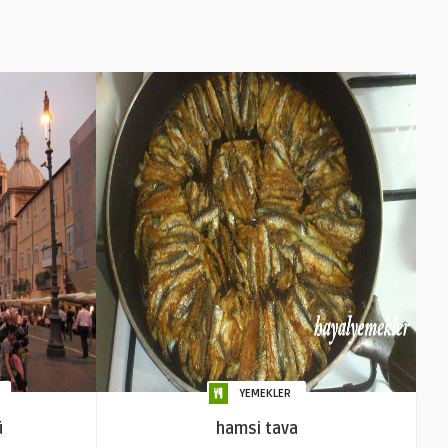
YEMEKLER
ü
hamsi tava