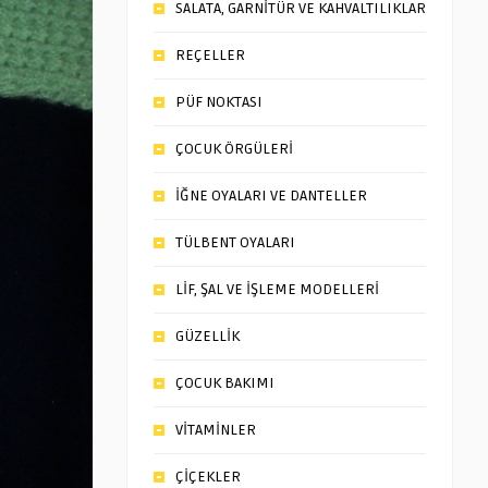
SALATA, GARNİTÜR VE KAHVALTILIKLAR
REÇELLER
PÜF NOKTASI
ÇOCUK ÖRGÜLERİ
İĞNE OYALARI VE DANTELLER
TÜLBENT OYALARI
LİF, ŞAL VE İŞLEME MODELLERİ
GÜZELLİK
ÇOCUK BAKIMI
VİTAMİNLER
ÇİÇEKLER