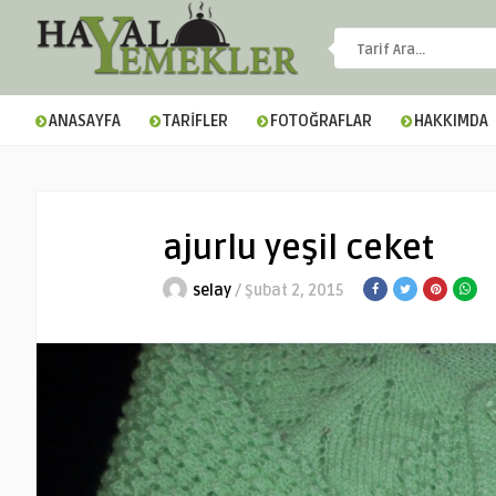
ANASAYFA
TARİFLER
FOTOĞRAFLAR
HAKKIMDA
ajurlu yeşil ceket
selay
/ Şubat 2, 2015
▼
▼