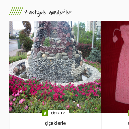
//////
Rastgele Gönderiler
ÇİÇEKLER
çiçeklerle