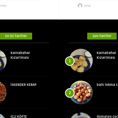
selay
selay
En İyi Tarifler
Son Tarifler
Karnabahar
Karnabahar
Kızartması
Kızartması
1
İSKENDER KEBAP
ballı lokma t
2
İÇLİ KÖFTE
domates çor