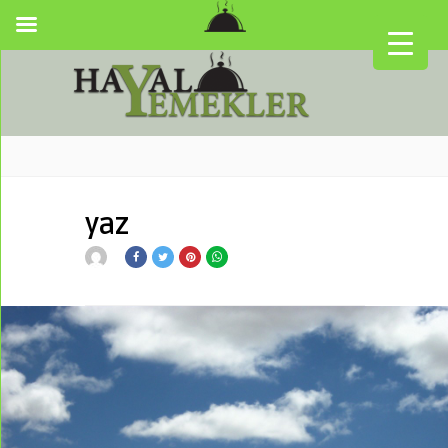
yaz
▼
▼