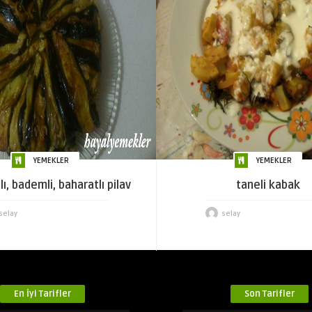
YEMEKLER
YEMEKLER
lı, bademli, baharatlı pilav
taneli kabak
selay
selay
En İyi Tarifler
Son Tarifler