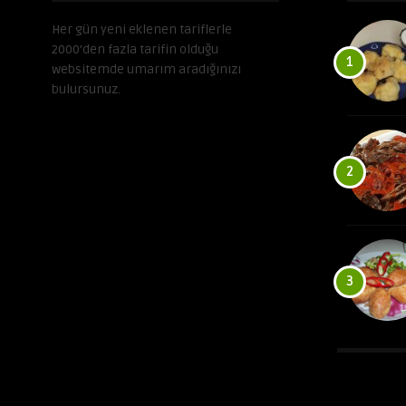
Her gün yeni eklenen tariflerle
2000’den fazla tarifin olduğu
1
websitemde umarım aradığınızı
bulursunuz.
2
3