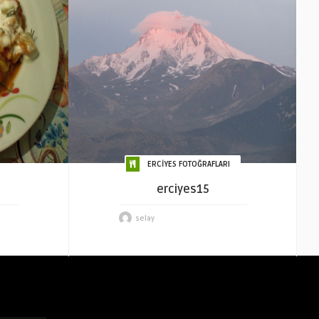
ERCİYES FOTOĞRAFLARI
erciyes15
selay