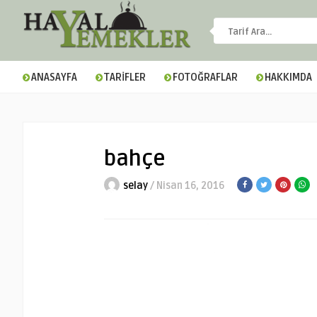
ANASAYFA
TARİFLER
FOTOĞRAFLAR
HAKKIMDA
bahçe
selay
/ Nisan 16, 2016
▼
▼