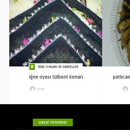
İĞNE OYALARI VE DANTELLER
iğne oyası tülbent kenarı
patlıcan
selay
Hayal Yemekler