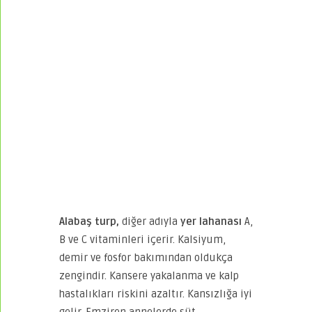
Alabaş turp,
diğer adıyla
yer lahanası
A,
B ve C vitaminleri içerir. Kalsiyum,
demir ve fosfor bakımından oldukça
zengindir. Kansere yakalanma ve kalp
hastalıkları riskini azaltır. Kansızlığa iyi
gelir. Emziren annelerde süt