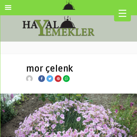
mor çelenk
▼
▼