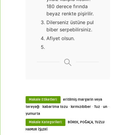
180 derece fırında
beyaz renkte pişirilir.
Dilerseniz üstüne pul
biber serpebilirsiniz.
Afiyet olsun.
Makale Etiketleri:
eritilmiş margarin veya
·
·
·
·
·
tereyağı
kabartma tozu
kırmızıbiber
Tuz
un
yumurta
Makale Kategorileri:
BÖREK, POĞAÇA, TUZLU
HAMUR İŞLERİ