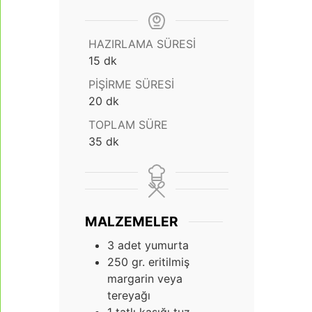
HAZIRLAMA SÜRESI
dakika
15
dk
PIŞIRME SÜRESI
dakika
20
dk
TOPLAM SÜRE
dakika
35
dk
MALZEMELER
3
adet yumurta
250
gr.
eritilmiş
margarin veya
tereyağı
1
tatlı kaşığı tuz