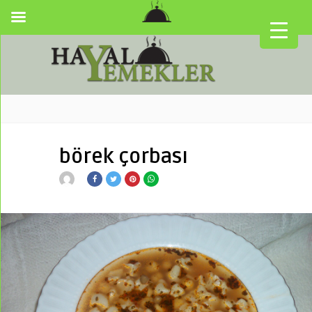
börek çorbası
▼
▼