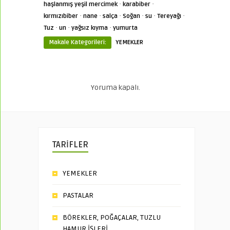
·
·
haşlanmış yeşil mercimek
karabiber
·
·
·
·
·
·
kırmızıbiber
nane
salça
Soğan
su
Tereyağı
·
·
·
Tuz
un
yağsız kıyma
yumurta
Makale Kategorileri:
YEMEKLER
Yoruma kapalı.
TARİFLER
YEMEKLER
PASTALAR
BÖREKLER, POĞAÇALAR, TUZLU
HAMUR İŞLERİ