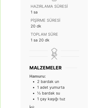
HAZIRLAMA SÜRESI
saat
1
sa
PIŞIRME SÜRESI
dakika
20
dk
TOPLAM SÜRE
saat
dakika
1
sa
20
dk
MALZEMELER
Hamuru:
2
bardak un
1
adet yumurta
½
bardak su
1
çay kaşığı tuz
İçi: