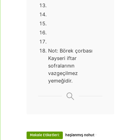
Not: Börek çorbası
Kayseri iftar
sofralarının
vazgeçilmez
yemeğidir.
·
Makale Etiketleri:
haşlanmış nohut