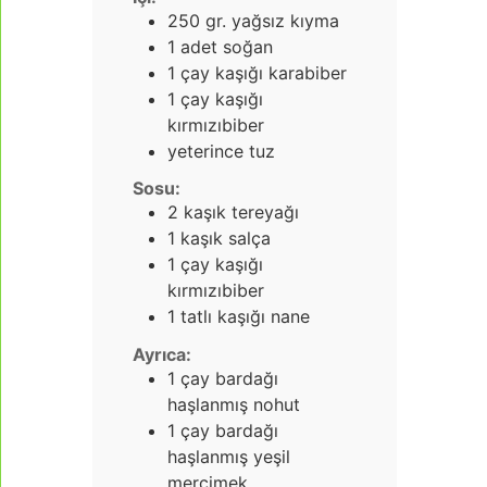
250
gr.
yağsız kıyma
1
adet soğan
1
çay kaşığı karabiber
1
çay kaşığı
kırmızıbiber
yeterince tuz
Sosu:
2
kaşık tereyağı
1
kaşık salça
1
çay kaşığı
kırmızıbiber
1
tatlı kaşığı nane
Ayrıca:
1
çay bardağı
haşlanmış nohut
1
çay bardağı
haşlanmış yeşil
mercimek