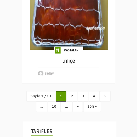
PASTALAR
triliçe
selay
Sayfa 1 / 13
1
2
3
4
5
...
10
...
»
Son »
TARİFLER