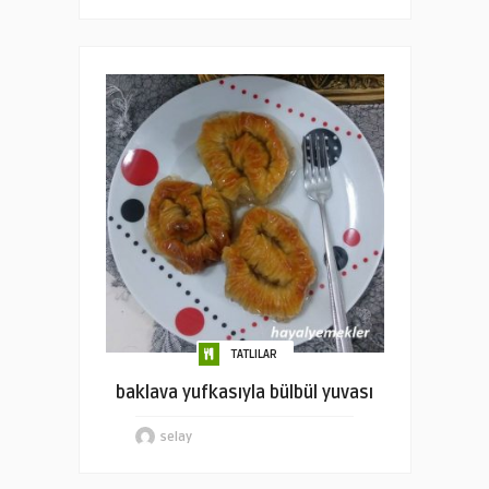
TATLILAR
baklava yufkasıyla bülbül yuvası
selay