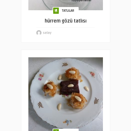
TATLILAR
hürrem gözü tatlısı
selay