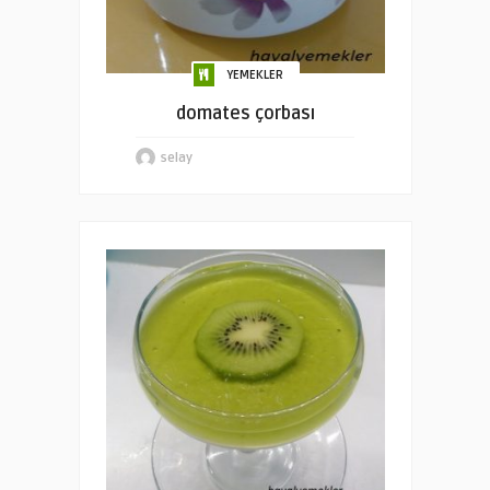
YEMEKLER
domates çorbası
selay