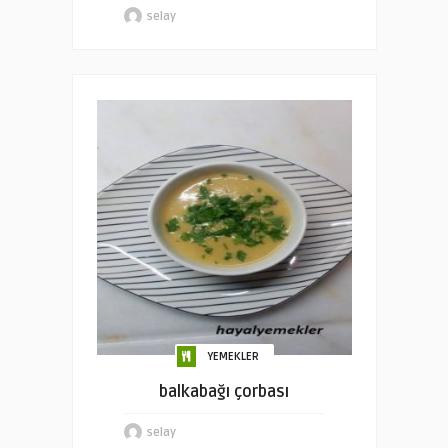
selay
YEMEKLER
balkabağı çorbası
selay