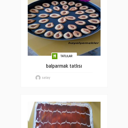
TATLILAR
balparmak tatlısı
selay