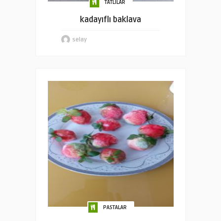
TATLILAR
kadayıflı baklava
selay
PASTALAR