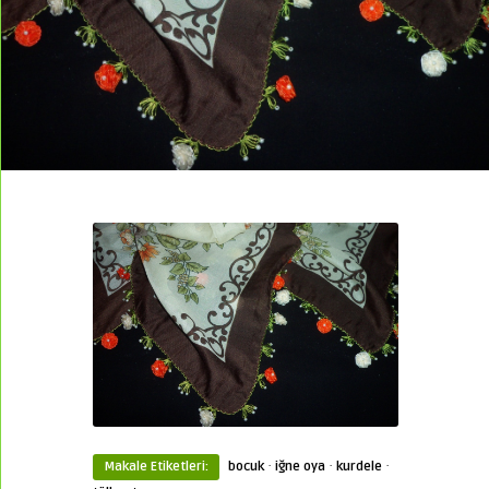
·
·
·
Makale Etiketleri:
bocuk
iğne oya
kurdele