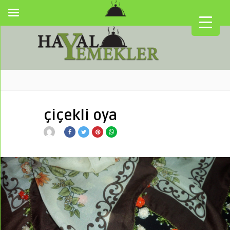
çiçekli oya
▼
▼