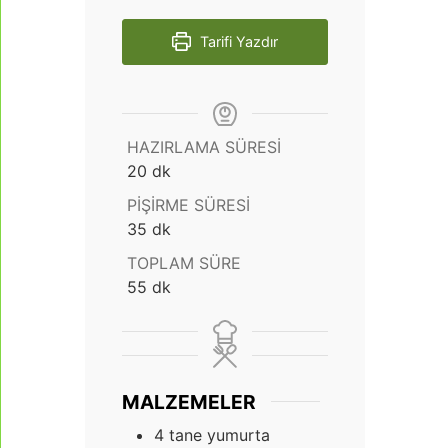
Tarifi Yazdır
HAZIRLAMA SÜRESI
dakika
20
dk
PIŞIRME SÜRESI
dakika
35
dk
TOPLAM SÜRE
dakika
55
dk
MALZEMELER
4
tane yumurta