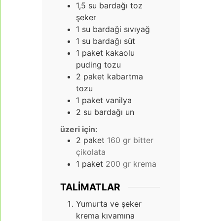
1,5
su bardağı toz
şeker
1
su bardaği sıvıyağ
1
su bardağı süt
1
paket kakaolu
puding tozu
2
paket kabartma
tozu
1
paket vanilya
2
su bardağı un
üzeri için:
2
paket
160 gr bitter
çikolata
1
paket
200 gr krema
TALIMATLAR
Yumurta ve şeker
krema kıvamına