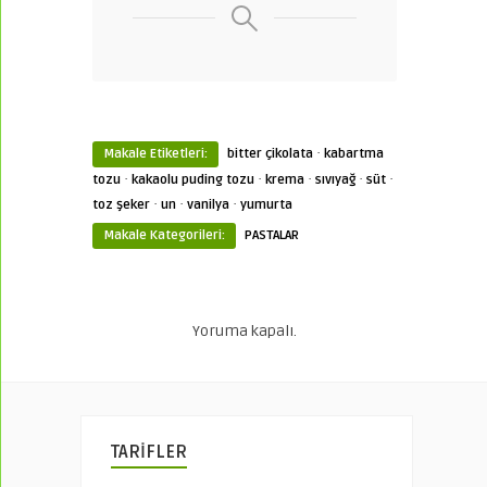
·
Makale Etiketleri:
bitter çikolata
kabartma
·
·
·
·
·
tozu
kakaolu puding tozu
krema
sıvıyağ
süt
·
·
·
toz şeker
un
vanilya
yumurta
Makale Kategorileri:
PASTALAR
Yoruma kapalı.
TARİFLER