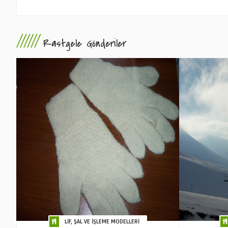
//////
Rastgele Gönderiler
LİF, ŞAL VE İŞLEME MODELLERİ