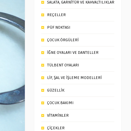
SALATA, GARNİTÜR VE KAHVALTILIKLAR
REÇELLER
PÜF NOKTASI
ÇOCUK ÖRGÜLERİ
İĞNE OYALARI VE DANTELLER
TÜLBENT OYALARI
LİF, ŞAL VE İŞLEME MODELLERİ
GÜZELLİK
ÇOCUK BAKIMI
VİTAMİNLER
ÇİÇEKLER