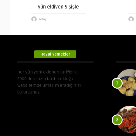
yün eldiven 5 şişle
selay
Hayal Yemekler
Her gün yeni eklenen tariflerle
2000’den fazla tarifin olduğu
1
websitemde umarım aradığınızı
bulursunuz.
2