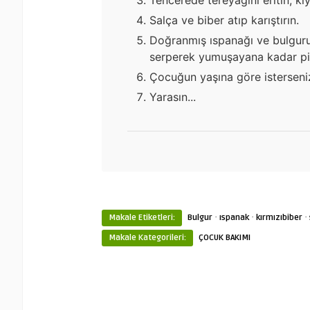
Salça ve biber atıp karıştırın.
Doğranmış ıspanağı ve bulguru
serperek yumuşayana kadar piş
Çocuğun yaşına göre isterseni
Yarasın...
·
·
·
Makale Etiketleri:
Bulgur
ıspanak
kırmızıbiber
Makale Kategorileri:
ÇOCUK BAKIMI