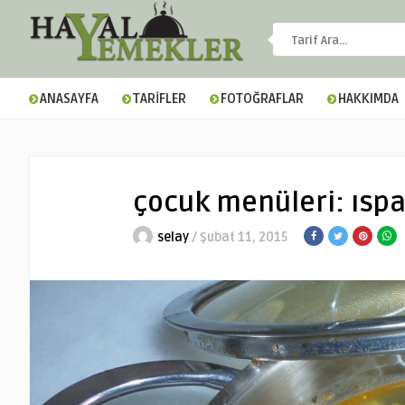
ANASAYFA
TARİFLER
FOTOĞRAFLAR
HAKKIMDA
çocuk menüleri: ısp
selay
/ Şubat 11, 2015
▼
▼