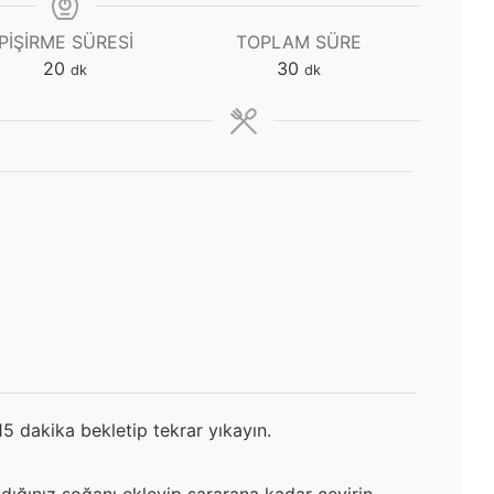
PIŞIRME SÜRESI
TOPLAM SÜRE
dakika
dakika
20
30
dk
dk
15 dakika bekletip tekrar yıkayın.
ydığınız soğanı ekleyip sararana kadar çevirin.