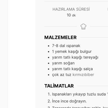
HAZIRLAMA SÜRESI
dakika
10
dk
MALZEMELER
7-8
dal ıspanak
1
yemek kaşığı bulgur
yarım tatlı kaşığı tereyağı
yarım soğan
yarım tatlı kaşığı salça
çok az tuz
kırmızıbiber
TALIMATLAR
Ispanakları yıkayıp tuzlu suda 
İnce ince doğrayın.
Tencerede tereyağını eritin, kı