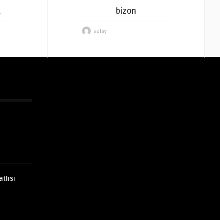
k
bizon
selay
atlısı