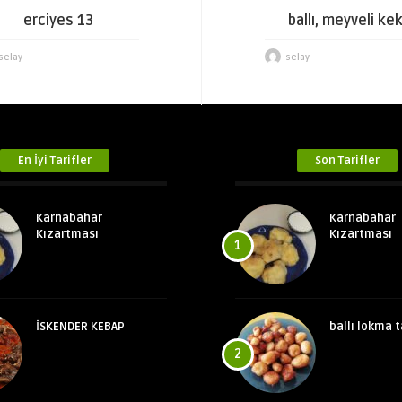
erciyes 13
ballı, meyveli ke
selay
selay
En İyi Tarifler
Son Tarifler
Karnabahar
Karnabahar
Kızartması
Kızartması
1
İSKENDER KEBAP
ballı lokma t
2