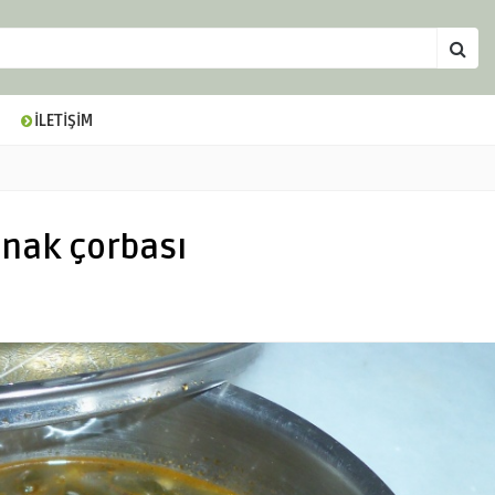
İLETİŞİM
anak çorbası