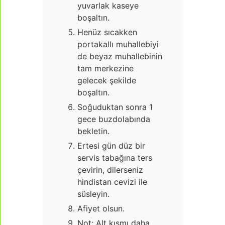
yuvarlak kaseye
boşaltın.
Henüz sıcakken
portakallı muhallebiyi
de beyaz muhallebinin
tam merkezine
gelecek şekilde
boşaltın.
Soğuduktan sonra 1
gece buzdolabında
bekletin.
Ertesi gün düz bir
servis tabağına ters
çevirin, dilerseniz
hindistan cevizi ile
süsleyin.
Afiyet olsun.
Not: Alt kısmı daha