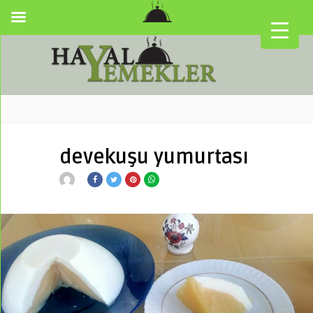
devekuşu yumurtası
▼
▼