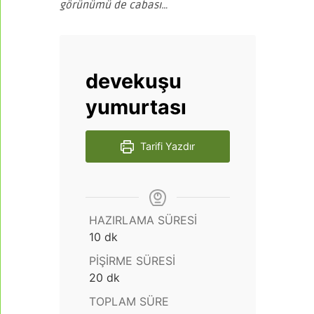
görünümü de cabası…
devekuşu
yumurtası
Tarifi Yazdır
HAZIRLAMA SÜRESI
dakika
10
dk
PIŞIRME SÜRESI
dakika
20
dk
TOPLAM SÜRE