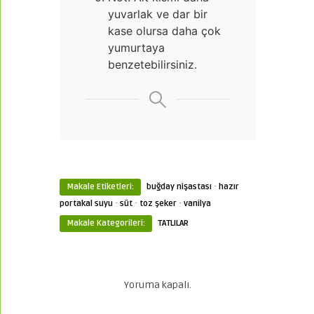
yuvarlak ve dar bir
kase olursa daha çok
yumurtaya
benzetebilirsiniz.
·
Makale Etiketleri:
buğday nişastası
hazır
·
·
·
portakal suyu
süt
toz şeker
vanilya
Makale Kategorileri:
TATLILAR
Yoruma kapalı.