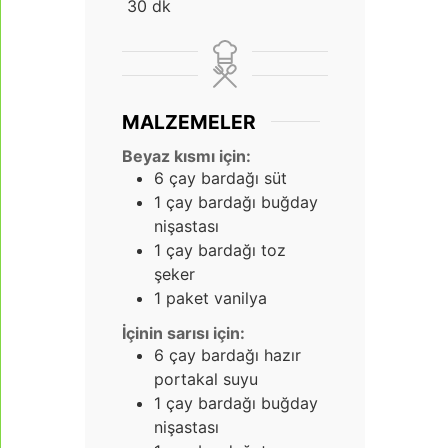
dakika
30
dk
MALZEMELER
Beyaz kısmı için:
6
çay bardağı süt
1
çay bardağı buğday
nişastası
1
çay bardağı toz
şeker
1
paket vanilya
İçinin sarısı için:
6
çay bardağı hazır
portakal suyu
1
çay bardağı buğday
nişastası