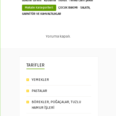
·
·
·
dökme töreni
kutlama
nohut
renkli cam şeker
·
Makale Kategorileri:
ÇOCUK BAKIMI
SALATA,
GARNİTÜR VE KAHVALTILIKLAR
Yoruma kapalı.
TARİFLER
YEMEKLER
PASTALAR
BÖREKLER, POĞAÇALAR, TUZLU
HAMUR İŞLERİ