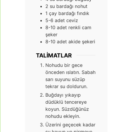
2
su bardağı nohut
1
çay bardağı fındık
5-6
adet ceviz
8-10
adet renkli cam
şeker
8-10
adet akide şekeri
TALIMATLAR
Nohudu bir gece
önceden ıslatın. Sabah
sarı suyunu süzüp
tekrar su doldurun.
Buğdayı yıkayıp
düdüklü tencereye
koyun. Süzdüğünüz
nohudu ekleyin.
Üzerini geçecek kadar
su koyun ve pişmeye