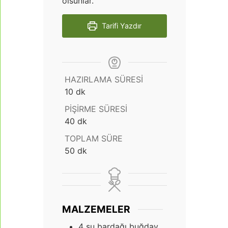
olsunlar.
Tarifi Yazdır
HAZIRLAMA SÜRESI
dakika
10
dk
PIŞIRME SÜRESI
dakika
40
dk
TOPLAM SÜRE
dakika
50
dk
MALZEMELER
4
su bardağı buğday