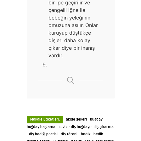
bir ipe geçirilir ve
çengelli iğne ile
bebeğin yeleğinin
omuzuna asılır. Onlar
kuruyup düştükçe
dişleri daha kolay
çıkar diye bir inanış
vardır.
·
·
Makale Etiketleri:
akide şekeri
buğday
·
·
·
buğday haşlama
ceviz
diş buğdayı
diş çıkarma
·
·
·
·
diş hediği partisi
diş töreni
fındık
hedik