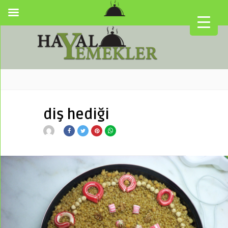
diş hediği
▼
▼