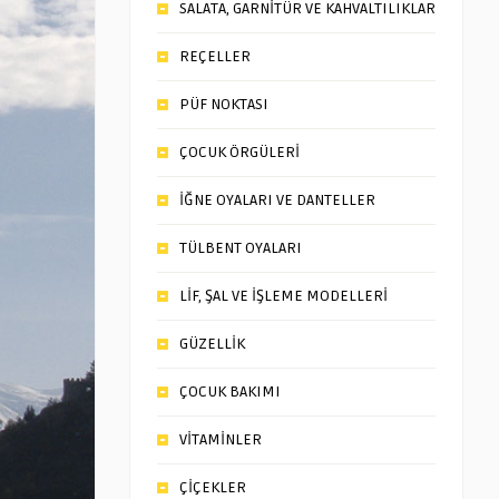
SALATA, GARNİTÜR VE KAHVALTILIKLAR
REÇELLER
PÜF NOKTASI
ÇOCUK ÖRGÜLERİ
İĞNE OYALARI VE DANTELLER
TÜLBENT OYALARI
LİF, ŞAL VE İŞLEME MODELLERİ
GÜZELLİK
ÇOCUK BAKIMI
VİTAMİNLER
ÇİÇEKLER