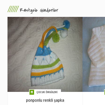
//////
Rastgele Gönderiler
ÇOCUK ÖRGÜLERİ
ponponlu renkli şapka