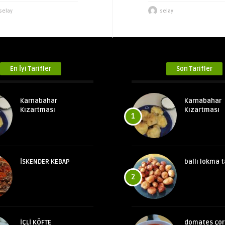
selay
selay
En İyi Tarifler
Son Tarifler
Karnabahar
Karnabahar
Kızartması
Kızartması
1
İSKENDER KEBAP
ballı lokma t
2
İÇLİ KÖFTE
domates çor