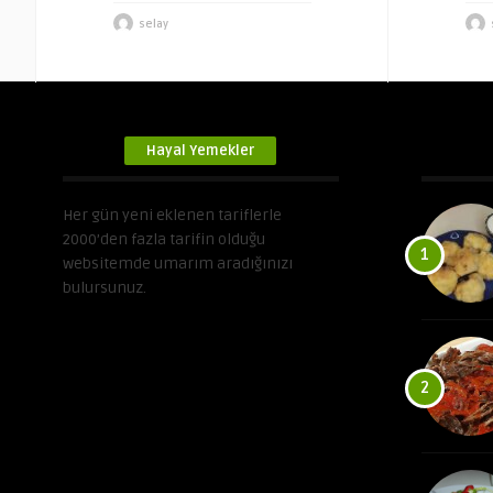
selay
Hayal Yemekler
Her gün yeni eklenen tariflerle
2000’den fazla tarifin olduğu
1
websitemde umarım aradığınızı
bulursunuz.
2