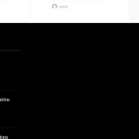
admin
atlısı
bası