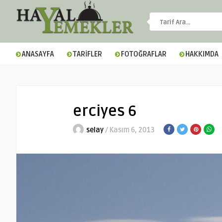
ANASAYFA
TARİFLER
FOTOĞRAFLAR
HAKKIMDA
erciyes 6
selay
/ Kasım 6, 2013
▼
▼