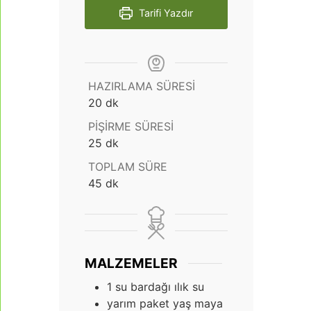
Tarifi Yazdır
HAZIRLAMA SÜRESI
dakika
20
dk
PIŞIRME SÜRESI
dakika
25
dk
TOPLAM SÜRE
dakika
45
dk
MALZEMELER
1
su bardağı ılık su
yarım paket yaş maya