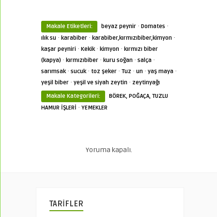
·
·
Makale Etiketleri:
beyaz peynir
Domates
·
·
·
ılık su
karabiber
karabiber,kırmızıbiber,kimyon
·
·
·
kaşar peyniri
Kekik
kimyon
kırmızı biber
·
·
·
·
(kapya)
kırmızıbiber
kuru soğan
salça
·
·
·
·
·
·
sarımsak
sucuk
toz şeker
Tuz
un
yaş maya
·
·
yeşil biber
yeşil ve siyah zeytin
zeytinyağı
Makale Kategorileri:
BÖREK, POĞAÇA, TUZLU
·
HAMUR İŞLERİ
YEMEKLER
Yoruma kapalı.
TARİFLER