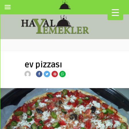
ev pizzası
▼
▼