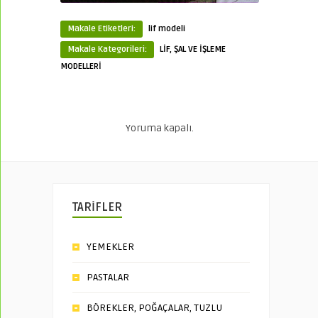
Makale Etiketleri:
lif modeli
Makale Kategorileri:
LİF, ŞAL VE İŞLEME
MODELLERİ
Yoruma kapalı.
TARİFLER
YEMEKLER
PASTALAR
BÖREKLER, POĞAÇALAR, TUZLU