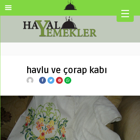
havlu ve çorap kabı
▼
▼