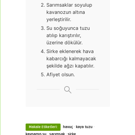
Sarımsaklar soyulup
kavanozun altına
yerleştirilir.
Su soğuyunca tuzu
atılıp karıştırılır,
üzerine dökülür.
Sirke eklenerek hava
kabarcığı kalmayacak
şekilde ağzı kapatılır.
Afiyet olsun.
·
·
Makale Etiketleri:
havuç
kaya tuzu
·
·
kaynamış su
sarımsak
sirke