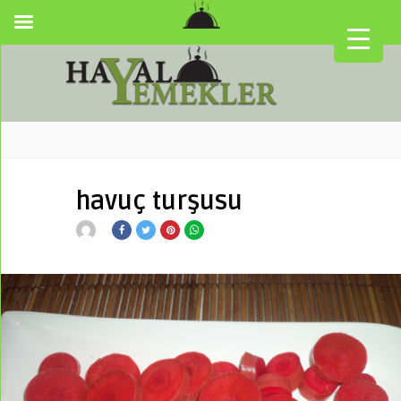
havuç turşusu
▼
▼