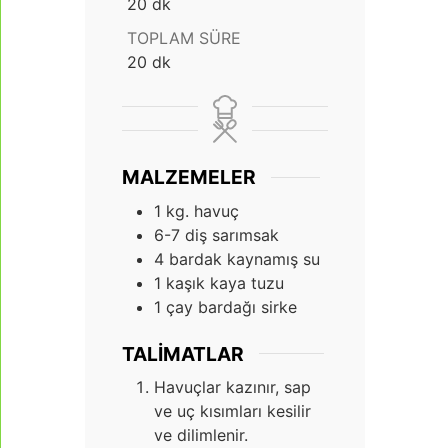
dakika
20
dk
TOPLAM SÜRE
dakika
20
dk
MALZEMELER
1
kg.
havuç
6-7
diş sarımsak
4
bardak kaynamış su
1
kaşık kaya tuzu
1
çay bardağı sirke
TALIMATLAR
Havuçlar kazınır, sap
ve uç kısımları kesilir
ve dilimlenir.