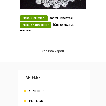
·
Makale Etiketleri:
dantel
iğneoyası
Makale Kategorileri:
İĞNE OYALARI VE
DANTELLER
Yoruma kapalı.
TARİFLER
YEMEKLER
PASTALAR