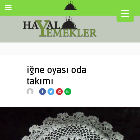
iğne oyası oda
takımı
▼
▼